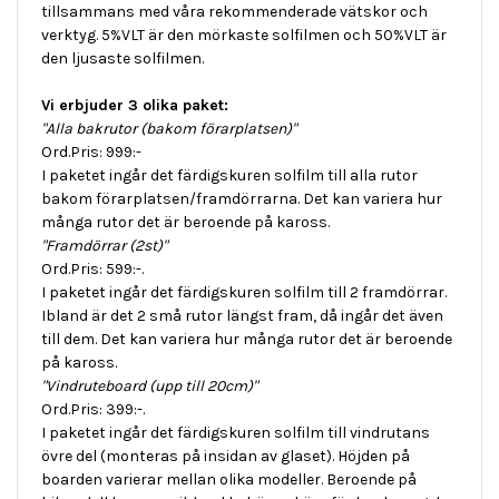
tillsammans med våra rekommenderade vätskor och
verktyg. 5%VLT är den mörkaste solfilmen och 50%VLT är
den ljusaste solfilmen.
Vi erbjuder 3 olika paket:
"Alla bakrutor (bakom förarplatsen)"
Ord.Pris: 999:-
I paketet ingår det färdigskuren solfilm till alla rutor
bakom förarplatsen/framdörrarna. Det kan variera hur
många rutor det är beroende på kaross.
"Framdörrar (2st)"
Ord.Pris: 599:-.
I paketet ingår det färdigskuren solfilm till 2 framdörrar.
Ibland är det 2 små rutor längst fram, då ingår det även
till dem. Det kan variera hur många rutor det är beroende
på kaross.
"Vindruteboard (upp till 20cm)"
Ord.Pris: 399:-.
I paketet ingår det färdigskuren solfilm till vindrutans
övre del (monteras på insidan av glaset). Höjden på
boarden varierar mellan olika modeller. Beroende på