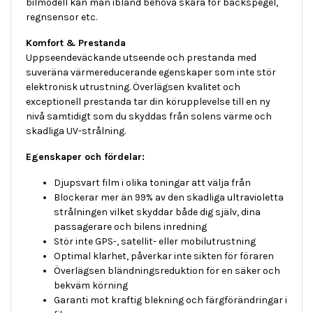
bilmodell kan man ibland behöva skära för backspegel,
regnsensor etc.
Komfort & Prestanda
Uppseendeväckande utseende och prestanda med
suveräna värmereducerande egenskaper som inte stör
elektronisk utrustning. Överlägsen kvalitet och
exceptionell prestanda tar din körupplevelse till en ny
nivå samtidigt som du skyddas från solens värme och
skadliga UV-strålning.
Egenskaper och fördelar:
Djupsvart film i olika toningar att välja från
Blockerar mer än 99% av den skadliga ultravioletta
strålningen vilket skyddar både dig själv, dina
passagerare och bilens inredning
Stör inte GPS-, satellit- eller mobilutrustning
Optimal klarhet, påverkar inte sikten för föraren
Överlägsen bländningsreduktion för en säker och
bekväm körning
Garanti mot kraftig blekning och färgförändringar i