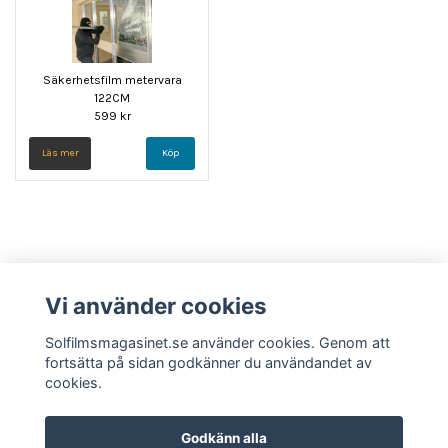
Säkerhetsfilm metervara
122CM
599 kr
Läs mer
Vi använder cookies
Solfilmsmagasinet.se använder cookies. Genom att
fortsätta på sidan godkänner du användandet av
cookies.
Kontakt
Om oss
Solar Gard
Filmer
Köpvillkor
GDPR
Godkänn alla