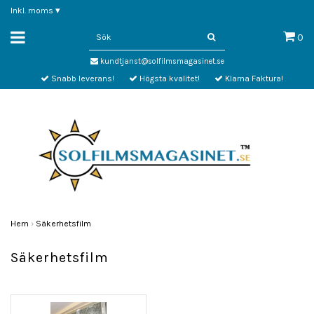
Inkl. moms
▾
0
kundtjanst@solfilmsmagasinet.se
Snabb leverans!
Högsta kvalitet!
Klarna Faktura!
Hem
›
Säkerhetsfilm
Säkerhetsfilm