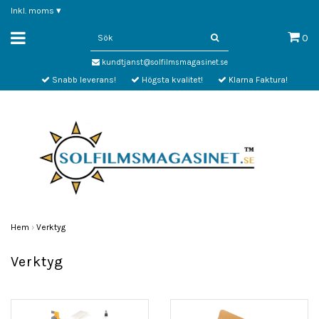
Inkl. moms
▾
0
kundtjanst@solfilmsmagasinet.se
Snabb leverans!
Högsta kvalitet!
Klarna Faktura!
Hem
›
Verktyg
Verktyg