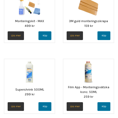
Monteringskit - MAX
3M guld monteringsskrapa
499 kr
159 kr
Läs mer
Läs mer
Film App - Monteringsvätska
Supershrink 500ML
konc. 50ML
299 kr
259 kr
Läs mer
Läs mer