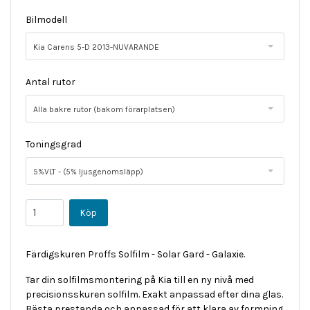
Bilmodell
Kia Carens 5-D 2013-NUVARANDE
Antal rutor
Alla bakre rutor (bakom förarplatsen)
Toningsgrad
5%VLT - (5% ljusgenomsläpp)
Färdigskuren Proffs Solfilm - Solar Gard - Galaxie.
Tar din solfilmsmontering på Kia till en ny nivå med
precisionsskuren solfilm. Exakt anpassad efter dina glas.
Bästa prestanda och anpassad för att klara av formning