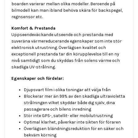
boarden varierar mellan olika modeller. Beroende på
bilmodell kan man ibland behöva skära för backspegel,
regnsensor etc.
Komfort & Prestanda
Uppseendeväckande utseende och prestanda med
suveräna värmereducerande egenskaper som inte stör
elektronisk utrustning. Överlägsen kvalitet och
exceptionell prestanda tar din körupplevelse till en ny
nivå samtidigt som du skyddas från solens värme och
skadliga UV-strålning.
Egenskaper och fördelar:
Djupsvart film i olika toningar att välja från
Blockerar mer än 99% av den skadliga ultravioletta
strålningen vilket skyddar både dig själv, dina
passagerare och bilens inredning
Stör inte GPS-, satellit- eller mobilutrustning
Optimal klarhet, påverkar inte sikten för föraren
Överlägsen bländningsreduktion för en säker och
bekväm körning