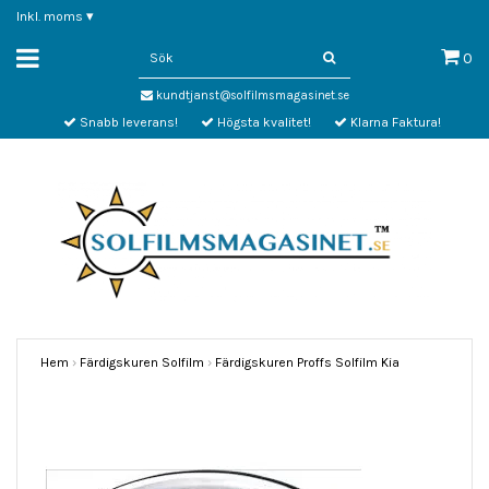
Inkl. moms
▾
0
kundtjanst@solfilmsmagasinet.se
Snabb leverans!
Högsta kvalitet!
Klarna Faktura!
Hem
›
Färdigskuren Solfilm
›
Färdigskuren Proffs Solfilm Kia