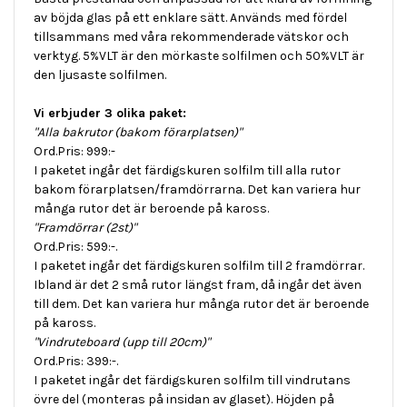
av böjda glas på ett enklare sätt. Används med fördel
tillsammans med våra rekommenderade vätskor och
verktyg. 5%VLT är den mörkaste solfilmen och 50%VLT är
den ljusaste solfilmen.
Vi erbjuder 3 olika paket:
"Alla bakrutor (bakom förarplatsen)"
Ord.Pris: 999:-
I paketet ingår det färdigskuren solfilm till alla rutor
bakom förarplatsen/framdörrarna. Det kan variera hur
många rutor det är beroende på kaross.
"Framdörrar (2st)"
Ord.Pris: 599:-.
I paketet ingår det färdigskuren solfilm till 2 framdörrar.
Ibland är det 2 små rutor längst fram, då ingår det även
till dem. Det kan variera hur många rutor det är beroende
på kaross.
"Vindruteboard (upp till 20cm)"
Ord.Pris: 399:-.
I paketet ingår det färdigskuren solfilm till vindrutans
övre del (monteras på insidan av glaset). Höjden på