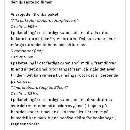
den ljusaste solfilmen.
Vi erbjuder 3 olika paket:
"Alla bakrutor (bakom förarplatsen)"
Ord.Pris: 999:-
I paketet ingår det färdigskuren solfilm till alla rutor
bakom förarplatsen/framdörrarna. Det kan variera hur
många rutor det är beroende på kaross.
"Framdörrar (2st)"
Ord.Pris: 599:-.
I paketet ingår det färdigskuren solfilm till 2 framdörrar.
Ibland är det 2 små rutor längst fram, då ingår det även
till dem. Det kan variera hur många rutor det är beroende
på kaross.
"Vindruteboard (upp till 20cm)"
Ord.Pris: 399:-.
I paketet ingår det färdigskuren solfilm till vindrutans
övre del (monteras på insidan av glaset). Höjden på
boarden varierar mellan olika modeller. Beroende på
bilmodell kan man ibland behöva skära för backspegel,
regnsensor etc.