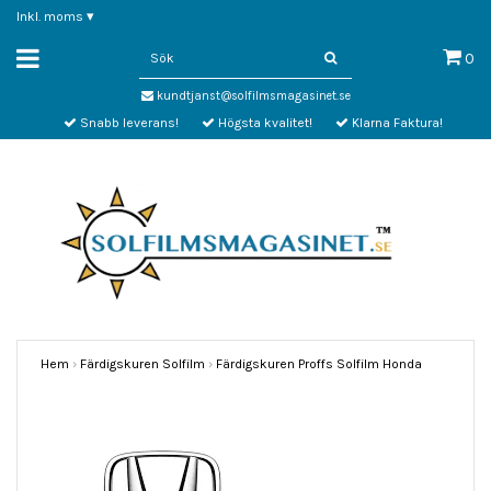
Inkl. moms
▾
0
kundtjanst@solfilmsmagasinet.se
Snabb leverans!
Högsta kvalitet!
Klarna Faktura!
Hem
›
Färdigskuren Solfilm
›
Färdigskuren Proffs Solfilm Honda