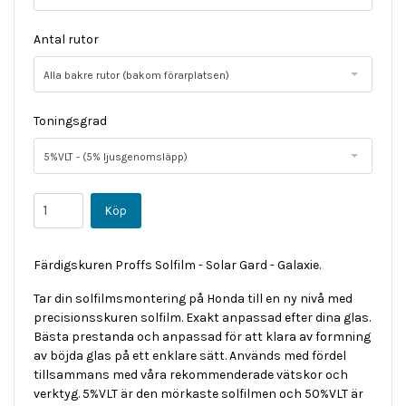
Antal rutor
Alla bakre rutor (bakom förarplatsen)
Toningsgrad
5%VLT - (5% ljusgenomsläpp)
Färdigskuren Proffs Solfilm - Solar Gard - Galaxie.
Tar din solfilmsmontering på Honda till en ny nivå med
precisionsskuren solfilm. Exakt anpassad efter dina glas.
Bästa prestanda och anpassad för att klara av formning
av böjda glas på ett enklare sätt. Används med fördel
tillsammans med våra rekommenderade vätskor och
verktyg. 5%VLT är den mörkaste solfilmen och 50%VLT är