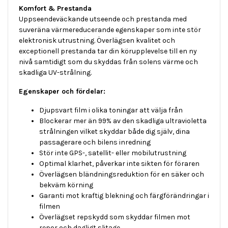
Komfort & Prestanda
Uppseendeväckande utseende och prestanda med
suveräna värmereducerande egenskaper som inte stör
elektronisk utrustning. Överlägsen kvalitet och
exceptionell prestanda tar din körupplevelse till en ny
nivå samtidigt som du skyddas från solens värme och
skadliga UV-strålning.
Egenskaper och fördelar:
Djupsvart film i olika toningar att välja från
Blockerar mer än 99% av den skadliga ultravioletta
strålningen vilket skyddar både dig själv, dina
passagerare och bilens inredning
Stör inte GPS-, satellit- eller mobilutrustning
Optimal klarhet, påverkar inte sikten för föraren
Överlägsen bländningsreduktion för en säker och
bekväm körning
Garanti mot kraftig blekning och färgförändringar i
filmen
Överlägset repskydd som skyddar filmen mot
repor och dagligt slitage